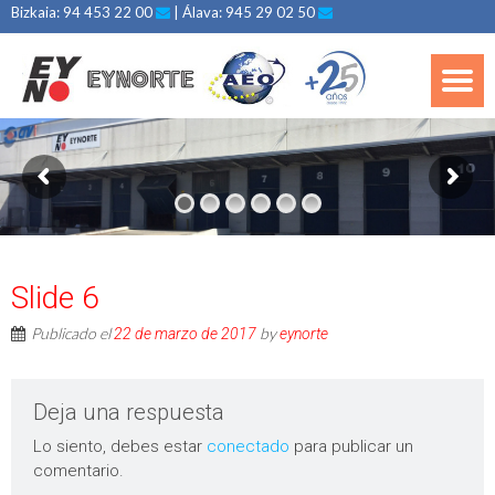
Bizkaia: 94 453 22 00
| Álava: 945 29 02 50
Slide 6
Publicado el
by
22 de marzo de 2017
eynorte
Deja una respuesta
Lo siento, debes estar
conectado
para publicar un
comentario.